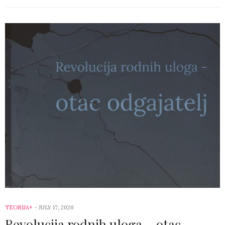
TEORIJA+
-
JULY 17, 2020
Revolucija rodnih uloga – otac