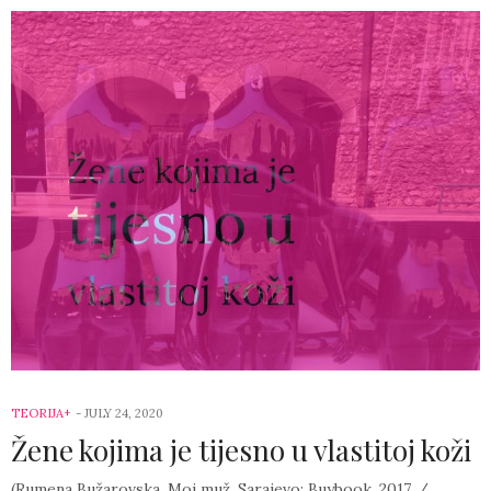
TEORIJA+
-
JULY 24, 2020
Žene kojima je tijesno u vlastitoj koži
(Rumena Bužarovska, Moj muž, Sarajevo: Buybook, 2017. /