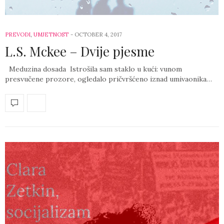
PREVODI
,
UMJETNOST
-
OCTOBER 4, 2017
L.S. Mckee – Dvije pjesme
Meduzina dosada Istrošila sam staklo u kući: vunom
presvučene prozore, ogledalo pričvršćeno iznad umivaonika…