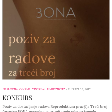
NASLOVNA
,
O NAMA
,
TEORIJA+
,
UMJETNOST
-
AUGUST 30, 2017
KONKURS
Poziv za dostavljanje radova Reproduktivna prav(d)a Treći broj
časopisa BONA posvećen je propitivanju odnosa između…