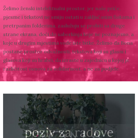
Želimo ženski intelektualni prostor, jer naše priče,
pjesme i tekstovi ne smiju ostati u zaključanim fiokama i
pretrpanim folderima, zaslužuju se probiti sa druge
strane ekrana, doći do saborkinja koje ne poznajemo, a
koje u drugim mjestima vode iste bitke. Želimo da Bona
postane prostor odvažnosti, tekstova koji su glasni i
glasova koji su hrabri, da izraste u zajednicu u kojoj je
različitost osnova za solidarnost, a ne za podjele.