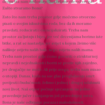
drugu šta nam nedostaje. Šta želimo više od svega?
Zašto stvaramo Bonu?
Zato što nam treba prostor gdje možemo otvoreno
pisati o svojim iskustvima roda, bez da ih moramo
pravdati, reducirati i esencijalizirati. Treba nam
prostor za ljutnju i bijes, jer već decenijama borimo iste
bitke, a rat se nastavlja; jer svijet u kojem živimo više
nalikuje svijetu naših baki, nego svijetu naših mama.
Treba nam prostor gdje ćemo govoriti o strukturnoj
nepravdi i nejednakosti i boriti se protiv njih zajedno,
jer drugačije ne može. Ali prije svega, treba nam misao
o utopiji. Danas, kada na sav glas proglašavaju smrt
povijesti i budućnosti, želimo i jednoj i drugoj udahnuti
novi život. Naš otpor počinje sjećanjem na jedno
pravednije jučer i sanjanjem još pravednijeg sutra.
Bona je naše odbijanje poraza i malodušnosti.