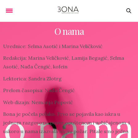
O nama
Urednice: Selma Asotić i Marina Veličković
Redakcija: Marina Veličković, Lamija Begagić, Selma
Asotić, Nađa Čengić, kofein
Lektorica: Sandra Zlotrg
Prelom časopisa: Nađa Čengić
Web dizajn: Nemanja Popović
Bona je počela polako. Prvo se pojavila kao iskra u
jednom razgovoru, posve opuštenom i uobičajenom, i
uskoro u nama izazvala idejni požar. Pitale smo jedna